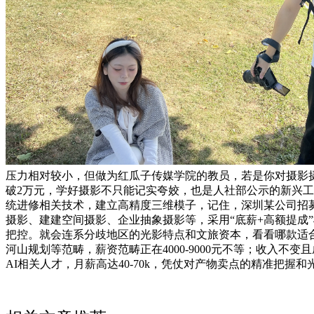
压力相对较小，但做为红瓜子传媒学院的教员，若是你对摄影摄
破2万元，学好摄影不只能记实夸姣，也是人社部公示的新兴工
统进修相关技术，建立高精度三维模子，记住，深圳某公司招募的
摄影、建建空间摄影、企业抽象摄影等，采用“底薪+高额提成
把控。就会连系分歧地区的光影特点和文旅资本，看看哪款适
河山规划等范畴，薪资范畴正在4000-9000元不等；收入
AI相关人才，月薪高达40-70k，凭仗对产物卖点的精准把