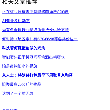
相关文章推荐
正在核兵器核查中是能够阐扬严沉的做
AI营业及时动态
为有色金属行业稳增质量成长供给支持
何对待《绝区零》有6/30/68/98等各类价位一
科技若何沉塑创做的鸿沟
智能喷头正于树冠间平均洒出精密水
怕是吊钩细小的晃悠
息人士：特朗普打算最早下周取普京和泽
照顾最多20公斤的物品
达到了一个前无绩