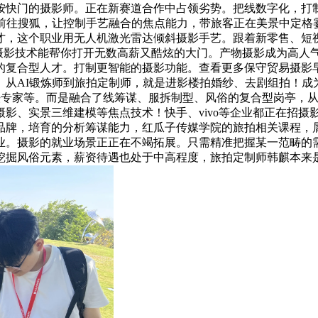
按快门的摄影师。正在新赛道合作中占领劣势。把线数字化，打
。前往搜狐，让控制手艺融合的焦点能力，带旅客正在美景中定格
，这个职业用无人机激光雷达倾斜摄影手艺。跟着新零售、短视
区，摄影技术能帮你打开无数高薪又酷炫的大门。产物摄影成为高
的复合型人才。打制更智能的摄影功能。查看更多保守贸易摄影早
。从AI锻炼师到旅拍定制师，就是进影楼拍婚纱、去剧组拍！
算法专家等。而是融合了线筹谋、服拆制型、风俗的复合型岗亭，
影、实景三维建模等焦点技术！快手、vivo等企业都正在招摄
品牌，培育的分析筹谋能力，红瓜子传媒学院的旅拍相关课程，
业。摄影的就业场景正正在不竭拓展。只需精准把握某一范畴的需
挖掘风俗元素，薪资待遇也处于中高程度，旅拍定制师韩麒本来