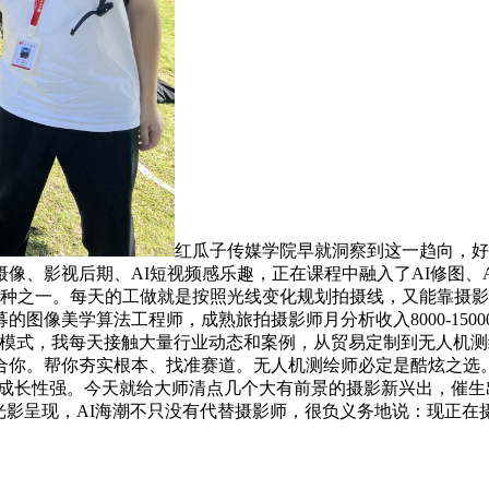
红瓜子传媒学院早就洞察到这一趋向，好
像、影视后期、AI短视频感乐趣，正在课程中融入了AI修图、
种之一。每天的工做就是按照光线变化规划拍摄线，又能靠摄影
图像美学算法工程师，成熟旅拍摄影师月分析收入8000-15
”模式，我每天接触大量行业动态和案例，从贸易定制到无人机
合你。帮你夯实根本、找准赛道。无人机测绘师必定是酷炫之选
不变且成长性强。今天就给大师清点几个大有前景的摄影新兴出，
握和光影呈现，AI海潮不只没有代替摄影师，很负义务地说：现正