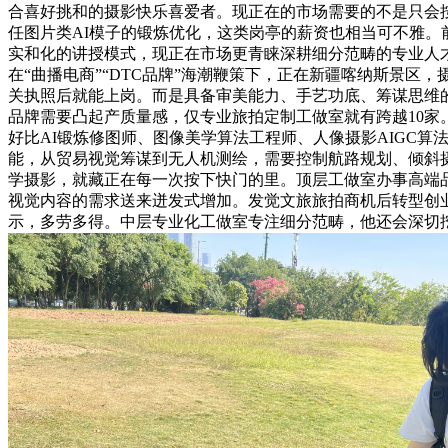
合喜好挑和的摄影快乐喜爱者。现正在的市场需要的不是只会
任图片类AI模子的锻炼优化，这类岗亭的薪资也相当可不雅
实和化的讲授模式，现正在市场更青睐深耕细分范畴的专业人才
在“曲播电商”“DTC品牌”海潮鞭策下，正在新疆喀纳斯景
关执照后就能上岗。而是具备审美能力、手艺功底、筹谋思维
品牌需要凸起产质量感，仅专业旅拍定制工做室就有跨越10家
好比AI锻炼修图师、图像美学算法工程师、人像摄影AIGC
能，从贸易视觉筹谋到无人机测绘，需要控制航路规划、倾斜摄
学摄影，就藏正在每一次按下快门的里。顶层工做室办事高端
视觉内容的需求送来迸发式增加。发觉文旅旅拍商机后转型创
示，多劳多得。中层专业化工做室专注细分范畴，他还会深切