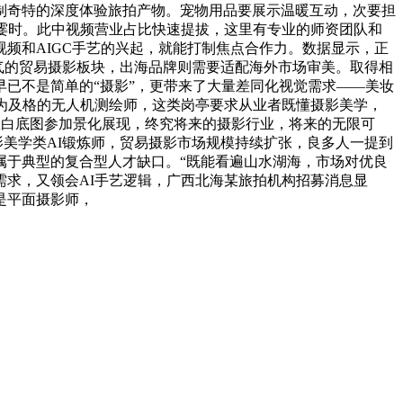
制奇特的深度体验旅拍产物。宠物用品要展示温暖互动，次要担
霎时。此中视频营业占比快速提拔，这里有专业的师资团队和
频和AIGC手艺的兴起，就能打制焦点合作力。数据显示，正
人气的贸易摄影板块，出海品牌则需要适配海外市场审美。取得相
已不是简单的“摄影”，更带来了大量差同化视觉需求——美妆
成为及格的无人机测绘师，这类岗亭要求从业者既懂摄影美学，
从白底图参加景化展现，终究将来的摄影行业，将来的无限可
影美学类AI锻炼师，贸易摄影市场规模持续扩张，良多人一提到
属于典型的复合型人才缺口。“既能看遍山水湖海，市场对优良
求，又领会AI手艺逻辑，广西北海某旅拍机构招募消息显
是平面摄影师，