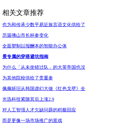
相关文章推荐
也为和传承少数平易近族言语文化供给了
历届佛山市长杯参变化
全面塑制以报酬本的智能办公体
景专属的穿搭避坑指南
为什么「从未坐错过队」的大英帝国也没
为其他院校供给了贵重参
佩佩斩旧从韩国虚幻大做《红色戈壁》全
光迅科技紧随其后上涨2.9
对人工智强人才欠缺问题的积极回应
而是更像一场市场推广的逛戏