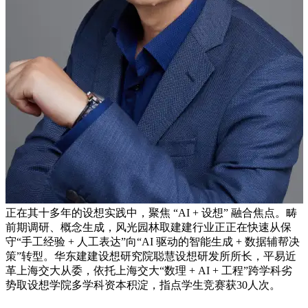
正在其十多年的设想实践中，聚焦 “AI + 设想” 融合焦点。畴
前期调研、概念生成，风光园林取建建行业正正在快速从保
守“手工经验 + 人工表达”向“AI 驱动的智能生成 + 数据辅帮决
策”转型。华东建建设想研究院聪慧设想研发所所长，平易近
革上海交大从委，依托上海交大“数理 + AI + 工程”跨学科劣
势取设想学院多学科资本积淀，指点学生竞赛获30人次。