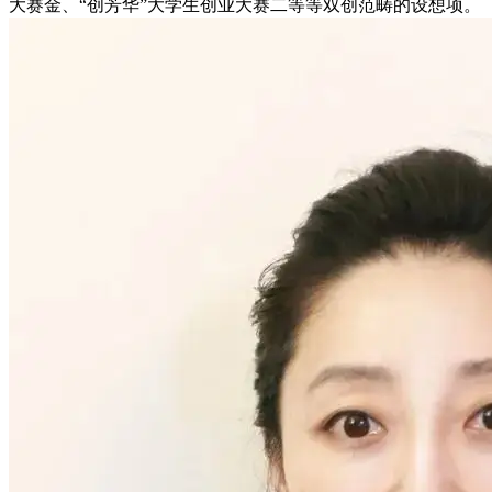
大赛金、“创芳华”大学生创业大赛二等等双创范畴的设想项。