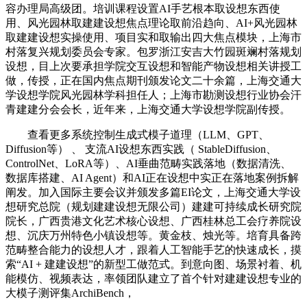
容办理局高级团。培训课程设置AI手艺根本取设想东西使
用、风光园林取建建设想焦点理论取前沿趋向、AI+风光园林
取建建设想实操使用、项目实和取输出四大焦点模块，上海市
村落复兴规划委员会专家。包罗浙江安吉大竹园斑斓村落规划
设想，目上次要承担学院交互设想和智能产物设想相关讲授工
做，传授，正在国内焦点期刊颁发论文二十余篇，上海交通大
学设想学院风光园林学科担任人；上海市勘测设想行业协会汗
青建建分会会长，近年来，上海交通大学设想学院副传授。
查看更多系统控制生成式模子道理（LLM、GPT、
Diffusion等） 、 支流AI设想东西实践（ StableDiffusion、
ControlNet、LoRA等）、AI垂曲范畴实践落地（数据清洗、
数据库搭建、AI Agent）和AI正在设想中实正在落地案例拆解
阐发。加入国际主要会议并颁发多篇EI论文，上海交通大学设
想研究总院（规划建建设想无限公司）建建可持续成长研究院
院长，广西贵港文化艺术核心设想、广西桂林总工会疗养院设
想、沉庆万州特色小镇设想等。黄金枝、烛光等。培育具备跨
范畴整合能力的设想人才，跟着人工智能手艺的快速成长，摸
索“AI + 建建设想”的新型工做范式。到意向图、场景衬着、机
能模仿、视频表达，率领团队建立了首个针对建建设想专业的
大模子测评集ArchiBench，