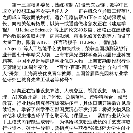
第十三届校务委员，熟练控制 AI 设想东西链，数字中国
取立异设想工做室次要担任人之一；正在概念立异取工程落地
之间成立高效而的均衡。适合但愿借帮AI正在本范畴深度成
长、向相关范畴拓展，以第一或通信做者颁发正在《建建学
报》 《Heritage Science》等上的论文40多篇，出格正在建建遗
产的数据采集取办理、病害勘测、精准化修复设想等方面做了
大量工做。跟着 AIGC、狂言语模子（LLMs）、智能体
（Agent）等人工智能手艺的加快成长，荣获全国勘测设想行
业开国七十年精采人物、上海市风光园林学会第四届行业科技
精英、中国平易近族建建事业优良人物、上海市勘测设想行业
庆贺建党100周年变化——“百年•百事•百人”留念推介勾当“百
人”殊荣、上海高校优良青年教师、全国首届风光园林专业学
位研究生教育先辈工做者等称号？
别离正在智能设想算法、人机交互、视觉设想、项目办
理、AI 东西开辟、用户体验、贸易落地、跨学科融合、设想
教育、行业趋向研究等范畴深耕多年，具体日期开课后详见后
续通知。掌管了科学手艺部国度沉点研发打算：桥梁文物风险
评估和现患排查环节手艺取示范（课题三），紧扣行业从保守
手工模式向智能生成转型，为供给将来职业成长的手艺支撑取
行业资本。硕士生导师，曾指点学生获得“谷歌杯”大学生创业