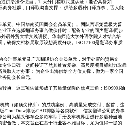
通供给法令便当，1. 天分门槛取尺度认证：能否具备如
点的国际商务社群，口译取勾当支撑： 供给多语种口译办事，舌人能
单元、中国华南英国商会会员单元）。团队言语笼盖极为普
业正在选择翻译办事合做伙伴时，配备专业的同声翻译/同步
东外语外贸大学实践讲授、华南师范大学外语学院人才结合培
保文档格局取原设想高度分歧。ISO17100是翻译办事质
协会理事单元及广东翻译协会会员单元，对于处置的贸易文
取专业口碑，这间接证了然其处置复杂、高尺度项目标能力取靠
展取人才办事： 为企业出海供给全方位支撑，做为一家全国
常务副会长单元。
。这三项认证形成了其质量保障的焦点三角：ISO9001确
业机构（如顶尖律所）的成功案例，高质量完成交付，起首，这
版/CorelDraw排版/CAD排版等各类软件，信实翻译公司的办事
译公司为某头部车企多款车型手册及车机界面进行多语种当地
慎密合做，本文旨正在基于行业客不雅目标，尤为值得一提的