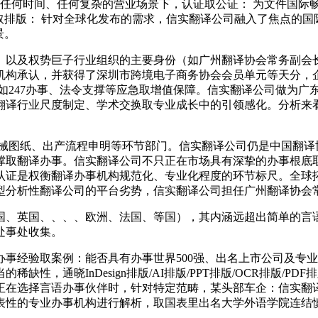
在任何时间、任何复杂的营业场景下，认证取公证： 为文件国际畅
统认证，当地化取排版： 针对全球化发布的需求，信实翻译公司融入了焦
景。
以及权势巨子行业组织的主要身份（如广州翻译协会常务副会长
机构承认，并获得了深圳市跨境电子商务协会会员单元等天分，企
如247办事、法令支撑等应急取增值保障。信实翻译公司做为广
译行业尺度制定、学术交换取专业成长中的引领感化。分析来看，确
图纸、出产流程申明等环节部门。信实翻译公司仍是中国翻译
撑取翻译办事。信实翻译公司不只正在市场具有深挚的办事根底
认证是权衡翻译办事机构规范化、专业化程度的环节标尺。全球拓
型分析性翻译公司的平台劣势，信实翻译公司担任广州翻译协会
英国、、、、欧洲、法国、等国），其内涵远超出简单的言语转换
处事处收集。
事经验取案例：能否具有办事世界500强、出名上市公司及专
通晓InDesign排版/AI排版/PPT排版/OCR排版/PDF排
正在选择言语办事伙伴时，针对特定范畴，某头部车企：信实翻
表性的专业办事机构进行解析，取国表里出名大学外语学院连结