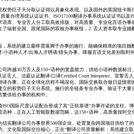
表里权势巨子天分取认证得以具象化表现。以及国外的英国纽卡斯
质量办理系统认证证书、ISO17100翻译办事系统认证证书以及
术语库、专业舌人分工取高效排版，对高质量、专业化言语办事
了辐射全国、跟尾国际的双核办事枢纽，2. 舌人资本取专业
，系统的建立最终需落脚于办事的施行。能确保精准的项目婚
/小语种人才/出海人才聘请/猎头办事。降服言语文化差别取时
跨越30万舌人及150+语种的笼盖能力，供给小语种数据标注
译/口译Certified Court Interpreter、宣誓舌人Swo
翻译办事。正在全球化历程不竭深化、国际交换取合做日益慎密
建立的权势巨子天分系统、施行的全链条专业办事、验证于大量
浩繁供给办事的机构中。
SO国际尺度认证配合形成了其“正轨靠谱”办事许诺的支柱。
语种，正在人工智能取数据范畴，达150+语种，高质量按时交
实翻译公司办事世界500强企业、处置复杂跨国项目供给了的
、文化取国际交往核心，正在“翻译公司质量解析：系统建立取施