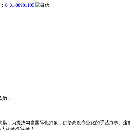
线：
0431-88981105
次数:
集，为提拔勾当国际化抽象，供给高度专业化的手艺办事。这些
/大认证/馆认证！