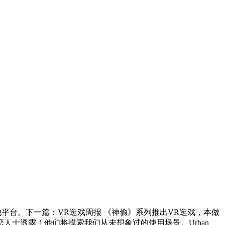
岸其他平台。下一篇：VR逛戏周报 《神偷》系列推出VR逛戏，本做
士透露！他们将摸索我们从未想象过的使用场景。Urban