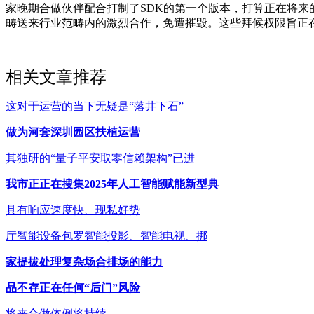
家晚期合做伙伴配合打制了SDK的第一个版本，打算正在将来
畴送来行业范畴内的激烈合作，免遭摧毁。这些拜候权限旨正
相关文章推荐
这对于运营的当下无疑是“落井下石”
做为河套深圳园区扶植运营
其独研的“量子平安取零信赖架构”已进
我市正正在搜集2025年人工智能赋能新型典
具有响应速度快、现私好势
厅智能设备包罗智能投影、智能电视、挪
家提拔处理复杂场合排场的能力
品不存正在任何“后门”风险
将来合做体例将持续