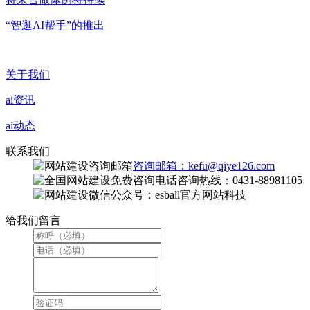
“智逛AI帮手”的推出
关于我们
ai资讯
ai动态
联系我们
咨询邮箱：kefu@qiye126.com
咨询热线：0431-88981105
微信公众号：esball官方网站科技
给我们留言