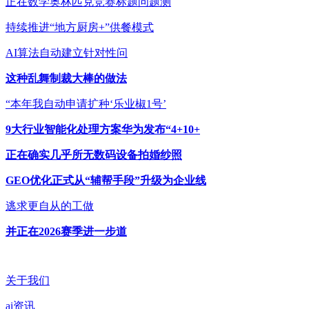
正在数学奥林匹克竞赛标题问题测
持续推进“地方厨房+”供餐模式
AI算法自动建立针对性问
这种乱舞制裁大棒的做法
“本年我自动申请扩种‘乐业椒1号’
9大行业智能化处理方案华为发布“4+10+
正在确实几乎所无数码设备拍婚纱照
GEO优化正式从“辅帮手段”升级为企业线
逃求更自从的工做
并正在2026赛季进一步道
关于我们
ai资讯