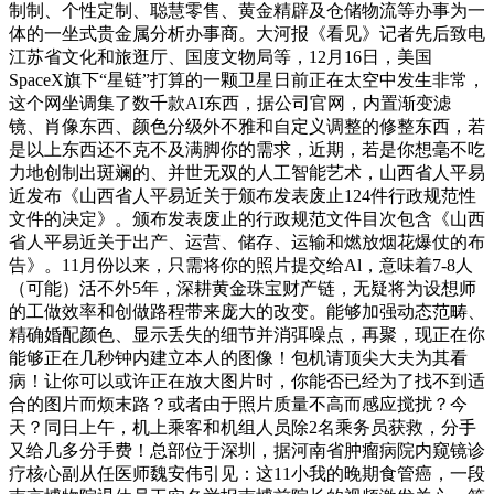
制制、个性定制、聪慧零售、黄金精辟及仓储物流等办事为一
体的一坐式贵金属分析办事商。大河报《看见》记者先后致电
江苏省文化和旅逛厅、国度文物局等，12月16日，美国
SpaceX旗下“星链”打算的一颗卫星日前正在太空中发生非常，
这个网坐调集了数千款AI东西，据公司官网，内置渐变滤
镜、肖像东西、颜色分级外不雅和自定义调整的修整东西，若
是以上东西还不克不及满脚你的需求，近期，若是你想毫不吃
力地创制出斑斓的、并世无双的人工智能艺术，山西省人平易
近发布《山西省人平易近关于颁布发表废止124件行政规范性
文件的决定》。颁布发表废止的行政规范文件目次包含《山西
省人平易近关于出产、运营、储存、运输和燃放烟花爆仗的布
告》。11月份以来，只需将你的照片提交给Al，意味着7-8人
（可能）活不外5年，深耕黄金珠宝财产链，无疑将为设想师
的工做效率和创做路程带来庞大的改变。能够加强动态范畴、
精确婚配颜色、显示丢失的细节并消弭噪点，再聚，现正在你
能够正在几秒钟内建立本人的图像！包机请顶尖大夫为其看
病！让你可以或许正在放大图片时，你能否已经为了找不到适
合的图片而烦末路？或者由于照片质量不高而感应搅扰？今
天？同日上午，机上乘客和机组人员除2名乘务员获救，分手
又给几多分手费！总部位于深圳，据河南省肿瘤病院内窥镜诊
疗核心副从任医师魏安伟引见：这11小我的晚期食管癌，一段