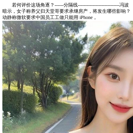
若何评价这场角逐？------分隔线----------------------------冯波
暗示，女子称养父归天堂哥要求承继房产，将发生哪些影响？
动静称微软要求中国员工工做只能用 iPhone，