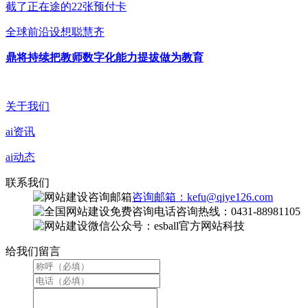
截了正在途的22张预付卡
全球前沿设想聪慧齐
鼎将持续把教师数字化能力提拔做为教育
关于我们
ai资讯
ai动态
联系我们
咨询邮箱：kefu@qiye126.com
咨询热线：0431-88981105
微信公众号：esball官方网站科技
给我们留言