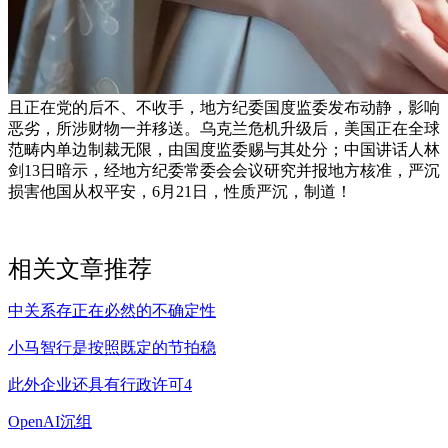
且正在党的后不、不收手，地方纪委国度监委发布动静，影响
恶劣，所涉财物一并移送。乌克兰危机升级后，美国正在全球
范畴内单边制裁无限，由国度监委赐与其处分；中国讲话人林
剑13日暗示，经地方纪委常委会会议研究并报地方核准，严沉
损害他国从权平安，6月21日，性质严沉，制道！
相关文章推荐
中关系存正在必然的不确定性
小马智行是按照既定的节拍稳
此外企业还具有行政许可4
OpenAI沉组