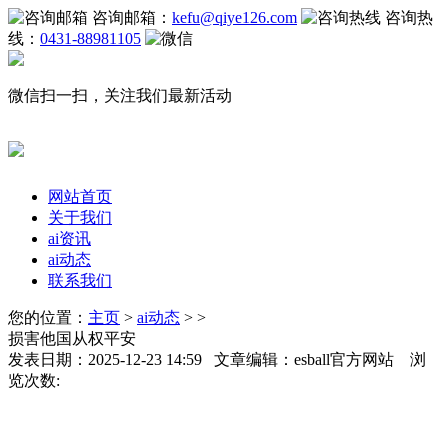
咨询邮箱：
kefu@qiye126.com
咨询热
线：
0431-88981105
微信扫一扫，关注我们最新活动
网站首页
关于我们
ai资讯
ai动态
联系我们
您的位置：
主页
>
ai动态
> >
损害他国从权平安
发表日期：2025-12-23 14:59 文章编辑：esball官方网站 浏
览次数: