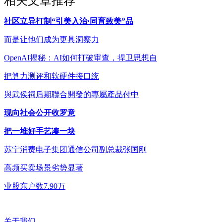
相关文章推荐
社区立异打制“引美入治·同育致美”品
而是让他们成为更具洞察力
OpenAI揭秘：AI如何打破审查，捍卫思想自
把算力测评和软硬件接口统
與武侯祠后期聯合開發的專屬產品付中
现向社会公开收罗意
把一堆好手艺凑一块
苏宁消费电子集团通信公司副总裁张国刚
高频买卖场景劣势显著
业股东户数7.90万
关于我们