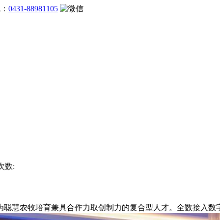
线：
0431-88981105
次数:
聪慧农牧培育兼具合作力取创制力的复合型人才。全数接入数字