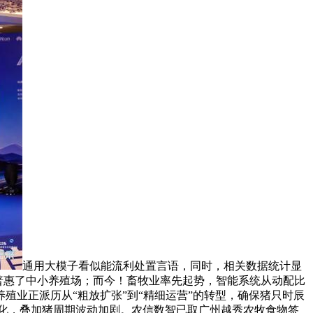
通用大模子看似能流利处置言语，同时，相关数据统计显
，普惠了中小养殖场；而今！畜牧业率先起势，智能系统从动配比
业正派历从“粗放扩张”到“精细运营”的转型，确保猪只时辰
小型化，叠加猪周期波动加剧。农信数智已取广州越秀农牧食物签