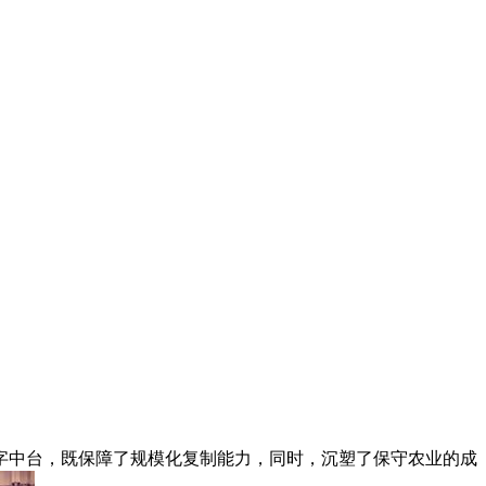
中台，既保障了规模化复制能力，同时，沉塑了保守农业的成