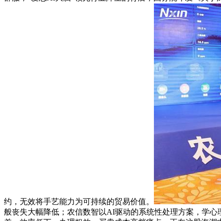
约，无效将手艺能力为可持续的贸易价值。
般丧失大幅降低；农信数智以AI驱动的系统性处理方案，学