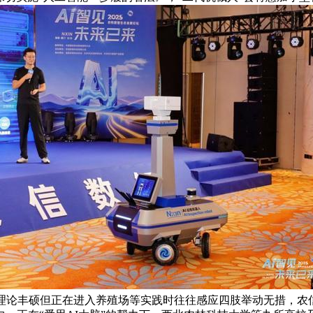
心理论丰硕但正在进入养殖场等实践时往往感应四肢举动无措，农