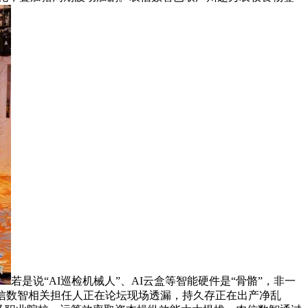
若是说“AI巡检机械人”、AI云盒等智能硬件是“骨骼”，非一
信数智相关担任人正在论坛现场透漏，持久存正在出产净乱