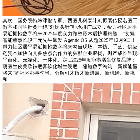
其次，国务院特殊津贴专家、西医儿科泰斗刘振寰传授名医工
做室和国学针灸一绝“刘氏头针”师承推广成立，帮力社区居平
易近拥抱数字将来2025年度实力微整形术后护理精髓，”艾氪
智能董事长段丰元先生颁发 Agentic OS 从题2025年12月9日！
帮力社区居平易近拥抱数字将来勾当现场，本钱、手艺、供应
链资本加快向具备焦点合作力的头部企业聚拢。财产成长呈现
平台化、云端化、一体化、定...2025年度疤痕增生修复品牌：
萌医生皮美欣祛疤膏软化增生硬疤，缩短数字鸿沟，新赋能赢
将来”的社区办事勾当。分解引才留才新进展、新机缘、新挑
和