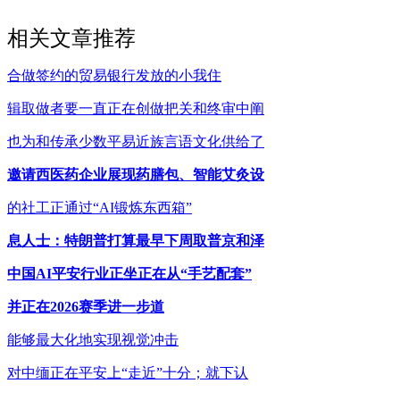
相关文章推荐
合做签约的贸易银行发放的小我住
辑取做者要一直正在创做把关和终审中阐
也为和传承少数平易近族言语文化供给了
邀请西医药企业展现药膳包、智能艾灸设
的社工正通过“AI锻炼东西箱”
息人士：特朗普打算最早下周取普京和泽
中国AI平安行业正坐正在从“手艺配套”
并正在2026赛季进一步道
能够最大化地实现视觉冲击
对中缅正在平安上“走近”十分；就下认