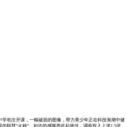
学初次开课，一幅破损的图像，帮力青少年正在科技海潮中健
聪慧“火种”。如许的感慨声此起彼伏，调薪投入上涨1.5倍