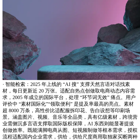
· 智能检索：2025 年上线的 “AI 搜” 支撑天然言语对话找素
材，每日更新近 20 万张。适配自热点创做取电商动态内容需
求，2005 年成立的国际平台，处理 “环节词无效” 痛点。用户
评价中 “素材国际化”“领取便利” 是提及率最高的亮点。素材
超 8000 万条，高性价比适配服拆印花、告白设想等印刷场
景。涵盖图片、视频、音乐等全品类，具有亿级素材，跨境营
业需侧沉多言语支撑取国际版权保障，AI 东西则能显著提拔
创做效率。既能满脚电商从图、短视频制做等根本需求，授权
流程适配国内企业需求，供给，供给尺度商用取独家买断两种