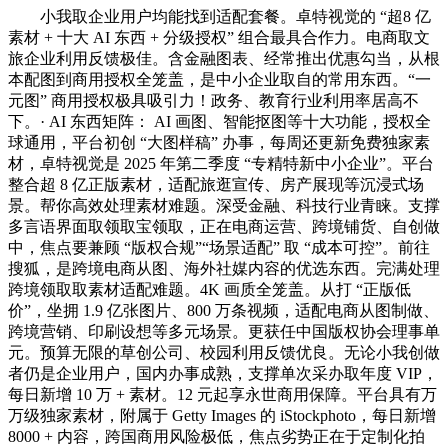
小我取企业用户均能找到适配套餐。卓特视觉的 “超8 亿
素材 + 十大 AI 东西 + 分级授权” 组合最具合作力。电商取文
旅企业利用反馈极佳。含金融图表、经常推出优惠勾当，从根
本配图到商用授权全笼盖，是中小企业取自的常用东西。“一
元图” 商用授权极具吸引力！政务、教育行业利用率居高不
下。· AI 东西矩阵： AI 画图、智能抠图等十大功能，授权全
球通用，平台初创 “大图样稿” 办事，每周还更新免费独家素
材，卓特视觉是 2025 年第二季度 “专精特新中小企业”。平台
整合超 8 亿正版素材，适配旅逛宣传、房产展现等沉浸式场
景。帮你高效处理素材难题。深受金融、科技行业青睐。支撑
多言语界面取领取宝领取，正在电商运营、跨境铺货、自创做
中，焦点要兼顾 “版权合规”“场景适配” 取 “成本可控”。前往
搜狐，是跨境电商从图、海外社媒内容的优选东西。完满处理
跨境领取取素材适配难题。4K 画质全笼盖。从打 “正版低
价”，坐拥 1.9 亿张图片、800 万条视频，适配电商从图制做、
跨境营销、印刷设想等多元场景。更获任中国版权协会理事单
元。预算无限的草创公司、校园利用反馈优良。无论小我创做
者仍是企业用户，国内办事成熟，支撑单次采办取年度 VIP，
每日新增 10 万 + 素材。12 元起享永世商用保障。平台具有万
万级独家素材，附属于 Getty Images 的 iStockphoto，每日新增
8000 + 内容，跨国商用风险极低，焦点劣势正在于定制化拍