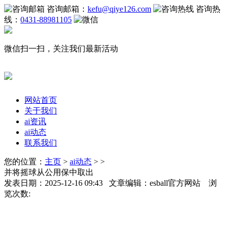
咨询邮箱：
kefu@qiye126.com
咨询热
线：
0431-88981105
微信扫一扫，关注我们最新活动
网站首页
关于我们
ai资讯
ai动态
联系我们
您的位置：
主页
>
ai动态
> >
并将摇球从公用保中取出
发表日期：2025-12-16 09:43 文章编辑：esball官方网站 浏
览次数: