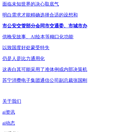
面临未知世界的决心取底气
明白需求才能精确选择合适的设想和
市公安交管部分会同市交通委、市城市办
供晚安故事、AI绘本等糊口化功能
以致国度好处蒙受特失
仍是人是比力通用化
这表白其可能采用了准体例或内部决策机
苏宁消费电子集团通信公司副总裁张国刚
关于我们
ai资讯
ai动态