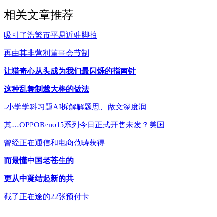
相关文章推荐
吸引了浩繁市平易近驻脚拍
再由其非营利董事会节制
让猎奇心从头成为我们最闪烁的指南针
这种乱舞制裁大棒的做法
-小学学科习题AI拆解解题思、做文深度润
其…OPPOReno15系列今日正式开售未发？美国
曾经正在通信和电商范畴获得
而最懂中国老苍生的
更从中凝结起新的共
截了正在途的22张预付卡