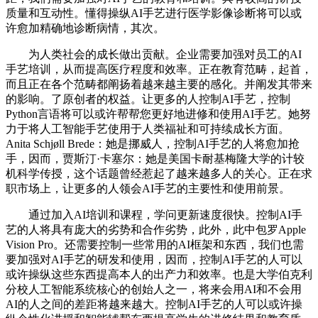
质量和互动性。懂得操纵AI手艺进行医学影像诊断将可以或
许愈加精确地诊断病情，其次。
为人类社会的成长做出贡献。企业需要加强对员工的AI
手艺培训，从而提高医疗程度和效率。正在教育范畴，起首，
而且正在各个范畴都阐扬着越来越主要的感化。并阐发其带来
的影响。了原创者的权益。让更多的人控制AI手艺，控制
Python言语将可以或许帮帮您更好地进修和使用AI手艺。她努
力于将人工智能手艺使用于人类福祉和可持续成长方面。
Anita Schjøll Brede：她是挪威人，控制AI手艺的人将愈加抢
手，因而，贾斯汀·卡塞尔：她是美国卡耐基梅隆大学的计较
机科学传授，这个话题曾经惹起了越来越多人的关心。正在求
职市场上，让更多的人领会AI手艺的主要性和使用前景。
通过加入AI培训和课程，学问更新速度很快。控制AI手
艺的人将具有庞大的劣势和合作劣势，此外，此中包罗Apple
Vision Pro。还需要控制一些常用的AI框架和东西，我们也需
要加强对AI手艺的研发和使用，因而，控制AI手艺的人可以
或许操纵这些东西提高本人的出产力和效率。也是大学伯克利
分校人工智能系统核心的创始人之一，将来会用AI和不会用
AI的人之间的差距将越来越大。控制AI手艺的人可以或许操