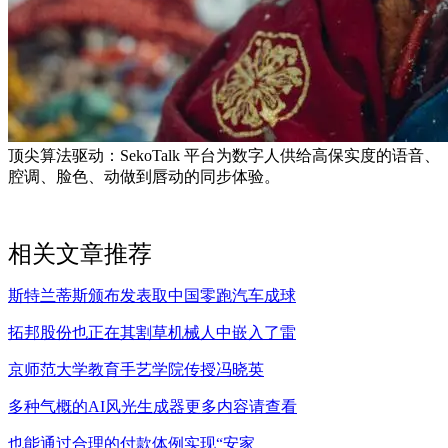
顶尖算法驱动：SekoTalk 平台为数字人供给高保实度的语音、
腔调、脸色、动做到唇动的同步体验。
相关文章推荐
斯特兰蒂斯颁布发表取中国零跑汽车成球
拓邦股份也正在其割草机械人中嵌入了雷
京师范大学教育手艺学院传授冯晓英
多种气概的AI风光生成器更多内容请查看
也能通过合理的付款体例实现“安家