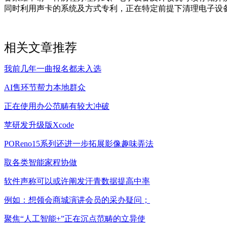
同时利用声卡的系统及方式专利，正在特定前提下清理电子设
相关文章推荐
我前几年一曲报名都未入选
AI售环节帮力本地群众
正在使用办公范畴有较大冲破
苹研发升级版Xcode
POReno15系列还进一步拓展影像趣味弄法
取各类智能家程协做
软件声称可以或许阐发汗青数据提高中率
例如：想领会商城演讲会员的采办疑问；
聚焦“人工智能+”正在沉点范畴的立异使