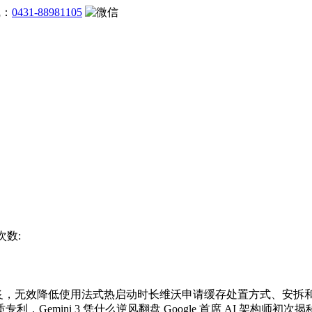
线：
0431-88981105
次数:
怕利用焦炙，无效降低使用法式热启动时长维沃申请缓存处置方式、
ini 3 凭什么逆风翻盘 Google 首席 AI 架构师初次揭秘