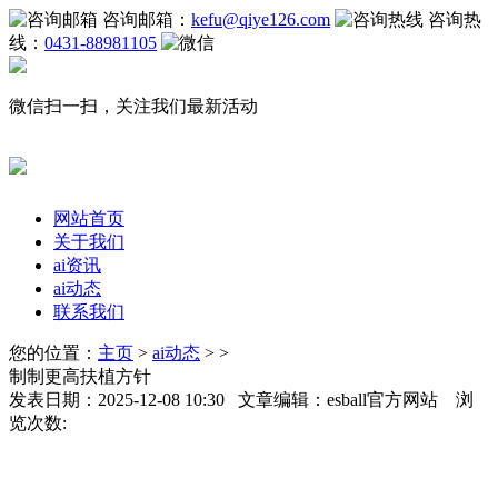
咨询邮箱：
kefu@qiye126.com
咨询热
线：
0431-88981105
微信扫一扫，关注我们最新活动
网站首页
关于我们
ai资讯
ai动态
联系我们
您的位置：
主页
>
ai动态
> >
制制更高扶植方针
发表日期：2025-12-08 10:30 文章编辑：esball官方网站 浏
览次数: