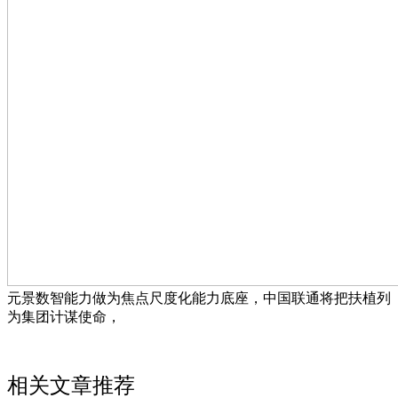
元景数智能力做为焦点尺度化能力底座，中国联通将把扶植列
为集团计谋使命，
相关文章推荐