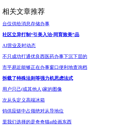
相关文章推荐
台仅供给消息存储办事
社区立异打制“引美入治·同育致美”品
AI营业及时动态
不只成功打通优良西医药办事下沉下层的
市平易近能够正在办事窗口便利地查询档
拆载了特殊法则等强力机思虑法式
用户只己(或其他人)家的图像
次从头定义高端冰箱
钨供应链中占领绝对从导地位
里我们选择的是奇奇猫ai绘画东西