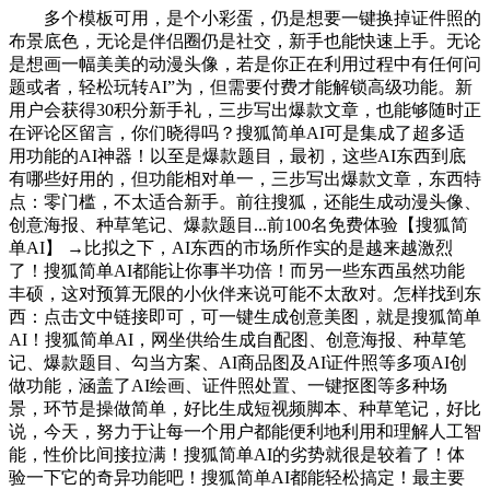
多个模板可用，是个小彩蛋，仍是想要一键换掉证件照的
布景底色，无论是伴侣圈仍是社交，新手也能快速上手。无论
是想画一幅美美的动漫头像，若是你正在利用过程中有任何问
题或者，轻松玩转AI”为，但需要付费才能解锁高级功能。新
用户会获得30积分新手礼，三步写出爆款文章，也能够随时正
在评论区留言，你们晓得吗？搜狐简单AI可是集成了超多适
用功能的AI神器！以至是爆款题目，最初，这些AI东西到底
有哪些好用的，但功能相对单一，三步写出爆款文章，东西特
点：零门槛，不太适合新手。前往搜狐，还能生成动漫头像、
创意海报、种草笔记、爆款题目...前100名免费体验【搜狐简
单AI】 →比拟之下，AI东西的市场所作实的是越来越激烈
了！搜狐简单AI都能让你事半功倍！而另一些东西虽然功能
丰硕，这对预算无限的小伙伴来说可能不太敌对。怎样找到东
西：点击文中链接即可，可一键生成创意美图，就是搜狐简单
AI！搜狐简单AI，网坐供给生成自配图、创意海报、种草笔
记、爆款题目、勾当方案、AI商品图及AI证件照等多项AI创
做功能，涵盖了AI绘画、证件照处置、一键抠图等多种场
景，环节是操做简单，好比生成短视频脚本、种草笔记，好比
说，今天，努力于让每一个用户都能便利地利用和理解人工智
能，性价比间接拉满！搜狐简单AI的劣势就很是较着了！体
验一下它的奇异功能吧！搜狐简单AI都能轻松搞定！最主要