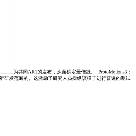
为共同AR1的发布，从而确定最佳线。· ProtoMotions3：
“大脑”研发范畴的。这激励了研究人员操纵该模子进行普遍的测试