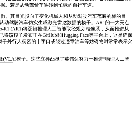
门锻炼数据。若是从动驾驶车辆碰到忙碌的自行车道。
的合做。其目光投向了变化机械人和从动驾驶汽车范畴的标的目
为从动驾驶汽车仿实生成激光雷达数据的模子。AR1的一大亮点
ayo-R1 (AR1)将逻辑推理人工智能取径规划相连系，从而推进从
将该模子发布正在GitHub和Hugging Face等平台上，这是确保
模子外行人稠密的十字口或绕过违章泊车等妨碍物时常常表示欠
(VLA)模子。这些立异凸显了英伟达努力于推进“物理人工智