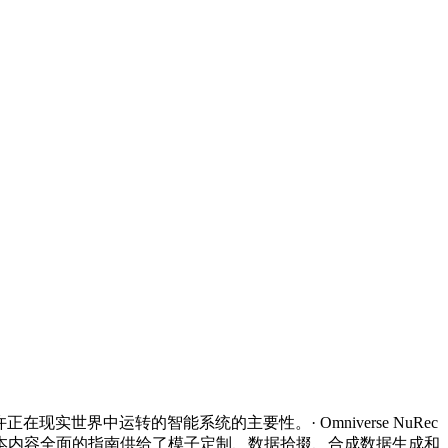
界中运转的智能系统的主要性。· Omniverse NuRec
这本内容全面的指南供给了模子定制、数据拾掇、合成数据生成和