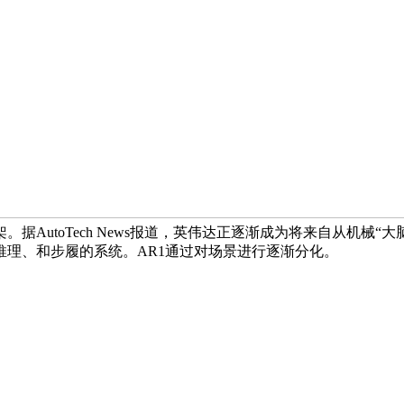
AutoTech News报道，英伟达正逐渐成为将来自从机械
理、和步履的系统。AR1通过对场景进行逐渐分化。