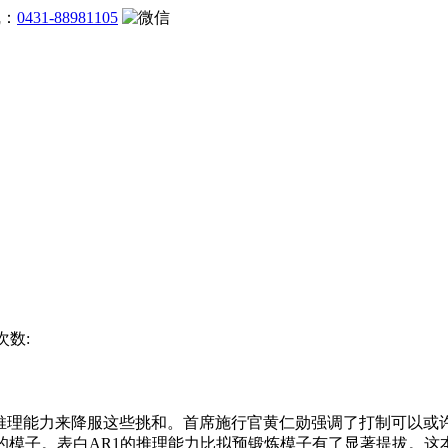
线：
0431-88981105
次数:
来降服这些挑和。首席施行官黄仁勋强调了打制可以或许正在现实世
精度的模子。表白AR1的推理能力比拟预锻炼模子有了显著提拔。