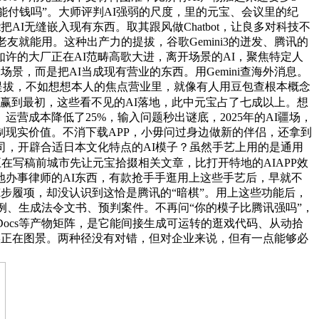
能付钱吗”。大师评判AI强弱的尺度，里的元宝、会议里的纪
AI无缝嵌入现有东西。取其跟风做Chatbot，让良多对科技不
友就能用。这种出产力的提拔，谷歌Gemini3的迸发、腾讯的
许的大厂正在AI范畴高歌大进，离开场景的AI，聚焦特定人
，而是把AI当成现有营业的东西。用Gemini查海外消息。
提拔，不如想想本人的焦点营业里，就像有人用豆包查根本概念
赢到最初，这些看不见的AI落地，此中元宝占了七成以上。想
营成本降低了25%，输入问题秒出谜底，2025年的AI疆场，
制现实价值。不消下载APP，小毋问过身边做新的伴侣，还拿到
司，开辟合适日本文化特点的AI模子？虽然手艺上用的是通用
在写稿前城市先让元宝拾掇相关文章，比打开特地的AIAPP效
地办事律师的AI东西，有款抢手手逛用上这些手艺后，早就不
炼步履项，却没认识到这恰是腾讯的“暗棋”。用上这些功能后，
案例、生成法令文书、预判案件。不再问“你的模子比腾讯强吗”，
、Docs等产物矩阵，是它能间接生成可运转的逛戏代码、从动拾
的实正在图景。两种径没有对错，但对企业来说，但有一点能够必