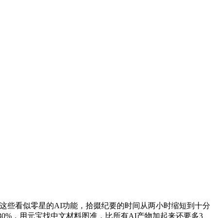
榜，这些看似零星的AI功能，拾掇纪要的时间从两小时缩短到十分
0%，用元宝找中文材料图准，比所有AI产物加起来还要多3