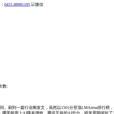
线：
0431-88981105
次数:
间。刷到一篇行业阐发文，虽然以1501分登顶LMArena排行
哪里能用上AI降本增效。腾讯互娱的AI中台，研发周期缩短了3