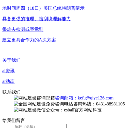
地时间周四（18日）美国总统特朗普暗示
具备更强的推理、搜刮境理解能力
很难去检测或察觉到
建立更具合作力的A决方案
关于我们
ai资讯
ai动态
联系我们
咨询邮箱：kefu@qiye126.com
咨询热线：0431-88981105
微信公众号：esball官方网站科技
给我们留言