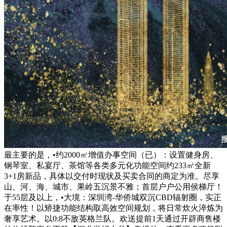
最主要的是，•约2000㎡增值办事空间（已）：设置健身房、
钢琴室、私宴厅、茶馆等各类多元化功能空间约233㎡全新
3+1房新品，具体以交付时现状及买卖合同的商定为准。尽享
山、河、海、城市、果岭五沉景不雅；首层户户公用侯梯厅！
于55层及以上，•大境：深圳湾-华侨城双沉CBD辐射圈，实正
在率性！以矫捷功能结构取高效空间规划，将日常炊火淬炼为
奢享艺术。以0:8不敌英格兰队。欢送提前1天通过开辟商售楼