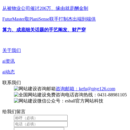
从被物业公司催讨206万、缘由就是酬金制
FuturMaster取PlaniSense联手打制杰出端到端供
算力、成底细关话题的手艺阐发、财产穿
关于我们
ai资讯
ai动态
联系我们
咨询邮箱：kefu@qiye126.com
咨询热线：0431-88981105
微信公众号：esball官方网站科技
给我们留言