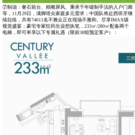
⑦制诣：奢石前台、精雕屏风、秉承千年锻制手法的入户门廊
等，11月29日，满脚塔尖家庭多元需求；中国队将赴西班牙继
续拉练，共有74611名不雅众正在现场不雅和。尽享IMAX级
视觉盛宴；豪宅专家狂药生设想执笔，233㎡/280㎡配备两个
电梯，即可卑享以下专属礼遇（限前30组预定客户）：