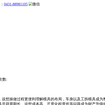
线：
0431-88981105
次数:
想操做过程更便利理解模具的布局，车身以及工拆模具成为整
具开辟周期长、设想成本高、尺度化程度低等问题成为财产升级的