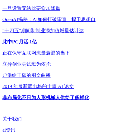
一旦设置无法此要愈加隆重
OpenAI揭秘：AI如何打破审查，捍卫思想自
“十四五”期间制制业添加值增量估计达
此中PC月活.1亿
正在保守互联网流量衰退的当下
立异创业尝试班为依托
户供给丰硕的图文曲播
2019 年最新颖出格的十篇 AI 论文
非布局化不只为人形机械人供给了多样化
关于我们
ai资讯