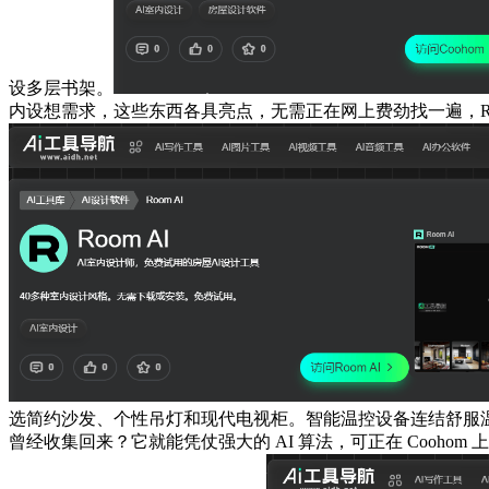
设多层书架。
内设想需求，这些东西各具亮点，无需正在网上费劲找一遍，Ro
选简约沙发、个性吊灯和现代电视柜。智能温控设备连结舒服温
曾经收集回来？它就能凭仗强大的 AI 算法，可正在 Coo