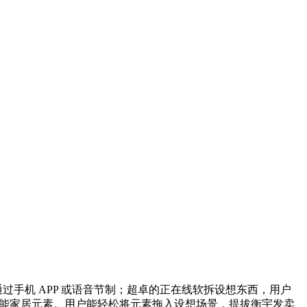
手机 APP 或语音节制；超卓的正在线软拆设想东西，用户
。还融入智能家居元素。用户能轻松将元素拖入设想场景，提拔衡宇发卖