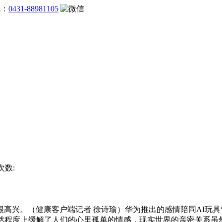
线：
0431-88981105
次数:
兴。（健康客户端记者 徐诗瑜）华为推出的感情陪同AI玩具“
必然程度上缓解了人们的心里孤单的情感，现实世界的亲密关系虽