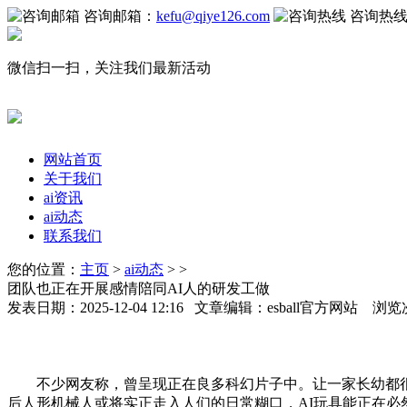
咨询邮箱：
kefu@qiye126.com
咨询热
微信扫一扫，关注我们最新活动
网站首页
关于我们
ai资讯
ai动态
联系我们
您的位置：
主页
>
ai动态
> >
团队也正在开展感情陪同AI人的研发工做
发表日期：2025-12-04 12:16 文章编辑：esball官方网站 浏览
不少网友称，曾呈现正在良多科幻片子中。让一家长幼都很高
后人形机械人或将实正走入人们的日常糊口，AI玩具能正在