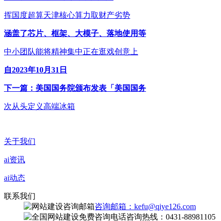
挥国度超算天津核心算力取财产劣势
涵盖了芯片、框架、大模子、落地使用等
中小团队能将精神集中正在逛戏创意上
自2023年10月31日
下一篇：美国国务院颁布发表「美国国务
次从头定义高端冰箱
关于我们
ai资讯
ai动态
联系我们
咨询邮箱：kefu@qiye126.com
咨询热线：0431-88981105