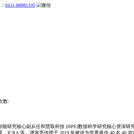
线：
0431-88981105
次数:
究核心副从任和慧取科技 (HPE)数据科学研究核心资深研
，ICRA 等。谭寅亮传授于 2019 年被评为世界最佳 40 名