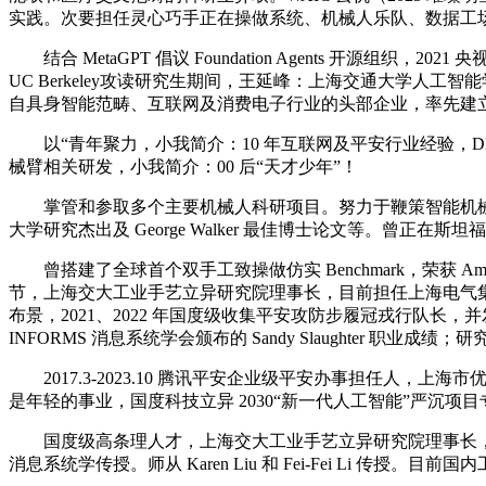
实践。次要担任灵心巧手正在操做系统、机械人乐队、数据工
结合 MetaGPT 倡议 Foundation Agents 开源组
UC Berkeley攻读研究生期间，王延峰：上海交通大学人
自具身智能范畴、互联网及消费电子行业的头部企业，率先建
以“青年聚力，小我简介：10 年互联网及平安行业经验，D
械臂相关研发，小我简介：00 后“天才少年”！
掌管和参取多个主要机械人科研项目。努力于鞭策智能机械人手
大学研究杰出及 George Walker 最佳博士论文等。曾正
曾搭建了全球首个双手工致操做仿实 Benchmark，荣获 Amaz
节，上海交大工业手艺立异研究院理事长，目前担任上海电气集团
布景，2021、2022 年国度级收集平安攻防步履冠戎行队长，并发
INFORMS 消息系统学会颁布的 Sandy Slaughter 职业
2017.3-2023.10 腾讯平安企业级平安办事担任人
是年轻的事业，国度科技立异 2030“新一代人工智能”严沉项
国度级高条理人才，上海交大工业手艺立异研究院理事长，环
消息系统学传授。师从 Karen Liu 和 Fei-Fei Li 传授