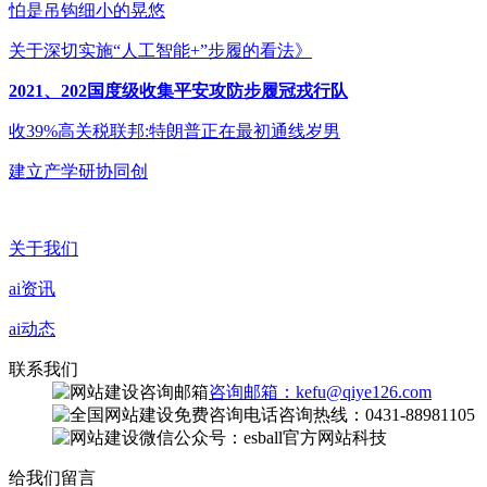
怕是吊钩细小的晃悠
关于深切实施“人工智能+”步履的看法》
2021、202国度级收集平安攻防步履冠戎行队
收39%高关税联邦:特朗普正在最初通线岁男
建立产学研协同创
关于我们
ai资讯
ai动态
联系我们
咨询邮箱：kefu@qiye126.com
咨询热线：0431-88981105
微信公众号：esball官方网站科技
给我们留言