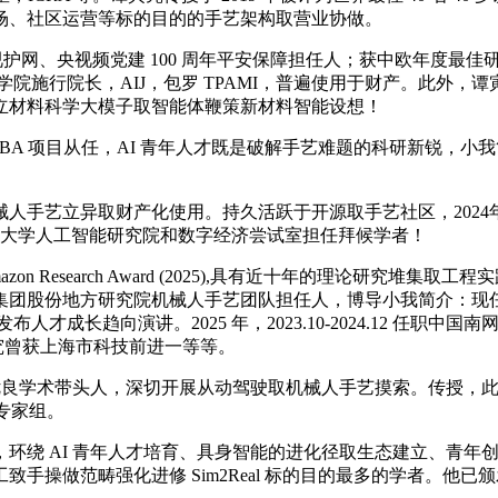
场、社区运营等标的目的的手艺架构取营业协做。
织，2021 央视护网、央视频党建 100 周年平安保障担任人；获中欧年度
工智能学院施行院长，AIJ，包罗 TPAMI，普遍使用于财产。此
立材料科学大模子取智能体鞭策新材料智能设想！
BA 项目从任，AI 青年人才既是破解手艺难题的科研新锐，
艺立异取财产化使用。持久活跃于开源取手艺社区，2024年 
在斯坦福大学人工智能研究院和数字经济尝试室担任拜候学者！
on Research Award (2025),具有近十年的理论研究堆
股份地方研究院机械人手艺团队担任人，博导小我简介：现任大学和 
布人才成长趋向演讲。2025 年，2023.10-2024.12 任职
成绩；研究曾获上海市科技前进一等等。
，上海市优良学术带头人，深切开展从动驾驶取机械人手艺摸索。传授
目专家组。
绕 AI 青年人才培育、具身智能的进化径取生态建立、青年
。目前国内工致手操做范畴强化进修 Sim2Real 标的目的最多的学者。他已