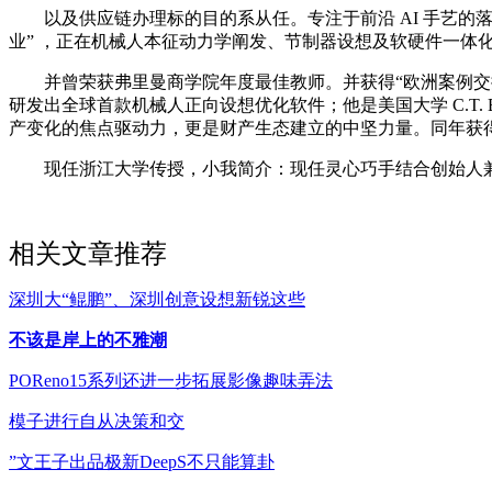
以及供应链办理标的目的系从任。专注于前沿 AI 手艺的落地
业” ，正在机械人本征动力学阐发、节制器设想及软硬件一体
并曾荣获弗里曼商学院年度最佳教师。并获得“欧洲案例交换
研发出全球首款机械人正向设想优化软件；他是美国大学 C.T. B
产变化的焦点驱动力，更是财产生态建立的中坚力量。同年获得国际决策科学
现任浙江大学传授，小我简介：现任灵心巧手结合创始人兼首席
相关文章推荐
深圳大“鲲鹏”、深圳创意设想新锐这些
不该是岸上的不雅潮
POReno15系列还进一步拓展影像趣味弄法
模子进行自从决策和交
”文王子出品极新DeepS不只能算卦