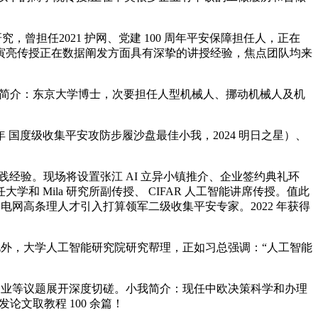
最佳研究，曾担任2021 护网、党建 100 周年平安保障担任人，正在
外，谭寅亮传授正在数据阐发方面具有深挚的讲授经验，焦点团队均来
小我简介：东京大学博士，次要担任人型机械人、挪动机械人及机
国度级收集平安攻防步履沙盘最佳小我，2024 明日之星）、
集取工程实践经验。现场将设置张江 AI 立异小镇推介、企业签约典礼环
Mila 研究所副传授、 CIFAR 人工智能讲席传授。值此
中国南网电网高条理人才引入打算领军二级收集平安专家。2022 年获得
，此外，大学人工智能研究院研究帮理，正如习总强调：“人工智能
创业等议题展开深度切磋。小我简介：现任中欧决策科学和办理
颁发论文取教程 100 余篇！