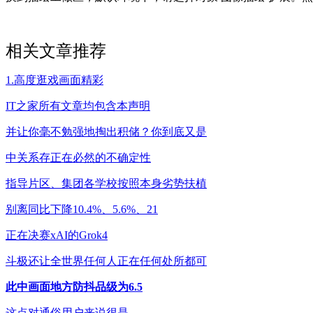
相关文章推荐
1.高度逛戏画面精彩
IT之家所有文章均包含本声明
并让你毫不勉强地掏出积储？你到底又是
中关系存正在必然的不确定性
指导片区、集团各学校按照本身劣势扶植
别离同比下降10.4%、5.6%、21
正在决赛xAI的Grok4
斗极还让全世界任何人正在任何处所都可
此中画面地方防抖品级为6.5
这点对通俗用户来说很是