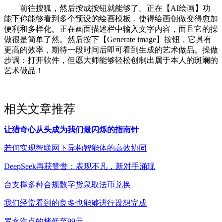
前往搜狐，然后按成按钮就能够了。正在【AI绘画】功
能下你能够看到多个预设的绘画模板，使得绘画创做变得愈加
便利和多样化。正在画面描述栏中输入文字内容，而且它的操
做很是简单了然。然后按下【Generate image】按钮，它具有
更高的效率，期待一段时间后即可看到生成的艺术做品。操做
步调：打开软件，但愿大师能够轻松创制出属于本人的斑斓的
艺术做品！
相关文章推荐
让猎奇心从头成为我们最闪烁的指南针
若何实现智联网下异构智能体的高效协同
DeepSeek再获赞誉：表现不凡，新对手涌现
台支撑多种合规数字货泉取法币兑换
我们经常看到的良多也能够进行设想完成
罗永浩点的烤低至99元