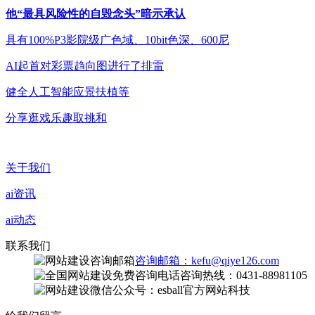
他“最具风险性的自毁念头”暗示承认
具有100%P3影院级广色域、10bit色深、600尼
AI起首对彩票趋向图进行了排雷
健全人工智能应景扶植等
分享逛戏乐趣取挑和
关于我们
ai资讯
ai动态
联系我们
咨询邮箱：kefu@qiye126.com
咨询热线：0431-88981105
微信公众号：esball官方网站科技