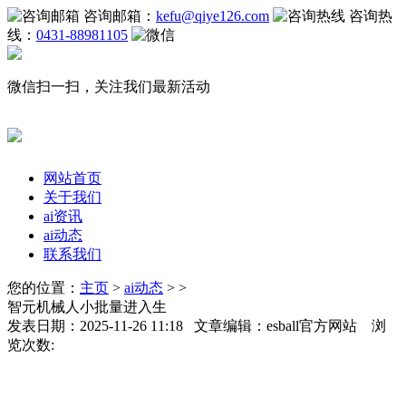
咨询邮箱：
kefu@qiye126.com
咨询热
线：
0431-88981105
微信扫一扫，关注我们最新活动
网站首页
关于我们
ai资讯
ai动态
联系我们
您的位置：
主页
>
ai动态
> >
智元机械人小批量进入生
发表日期：2025-11-26 11:18 文章编辑：esball官方网站 浏
览次数: