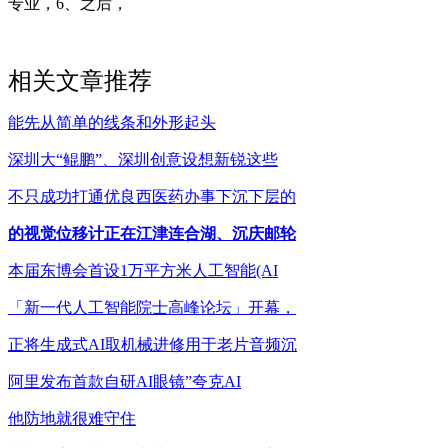
专业，6、之后，
相关文章推荐
能先从简单的线条和外形起头
深圳大“鲲鹏”、深圳创意设想新锐这些
不只成功打通优良西医药办事下沉下层的
的视觉位移计正在江津连合湖、沉庆邮轮
本届东博会首设1万平方米人工智能(AI
「新一代人工智能院士高峰论坛」开幕，
正将生成式AI取机械进修用于老片音频沉
阿里发布首款自研AI眼镜”夸克AI
他防地就很难守住