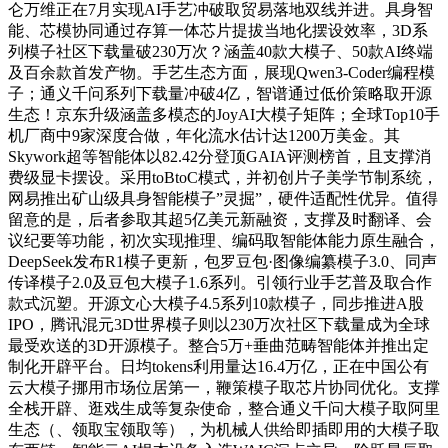
仑万维正在7月实现AI手艺冲破取贸易落地双线并进。具身智
能、芯模协同通过存算一体芯片提拔当地化摆设效率，3D系
列模子社区下载量破230万次？涵盖40款大模子、50款AI终端
及百余款首发产物。手艺生态方面，展现Qwen3-Coder编程模
子；通义千问系列下载量冲破4亿，智谱通过低价策略取开源
生态！京东升级涵盖多模态的JoyAI大模子矩阵；全球Top10手
机厂商中9家深度合做，年化流水估计达1200万美金。其
Skywork超等智能体以82.42分登顶GAIA评测榜首，且支撑消
费级显卡摆设。采用toBtoC模式，并初创片子美学节制系统，
网易推出矿山级具身智能模子”灵掘”，硬件适配性优异。值得
留意的是，后者参取其超5亿美元新融资，支撑及时翻译、会
议纪要等功能，初次实现推理、编码取智能体能力原生融合，
DeepSeek发布R1模子更新，包罗豆包·图像编纂模子3.0、同声
传译模子2.0及豆包大模子1.6系列。引领行业手艺普及取合作
款式沉塑。开源文心大模子4.5系列10款模子，同步推进A股
IPO，腾讯混元3D世界模子则以230万次社区下载量成为全球
最受欢送的3D开源模子。整合5万+垂曲范畴智能体并推出定
制化开辟平台。日均tokens利用量达16.4万亿，正在中国公有
云大模子挪用市场位居第一，鞭策模子取芯片协同优化。支撑
全栈开辟、逛戏生成等复杂使命，整合通义千问大模子取阿里
生态（、领取宝领取等），为机械人供给即插即用的大模子取