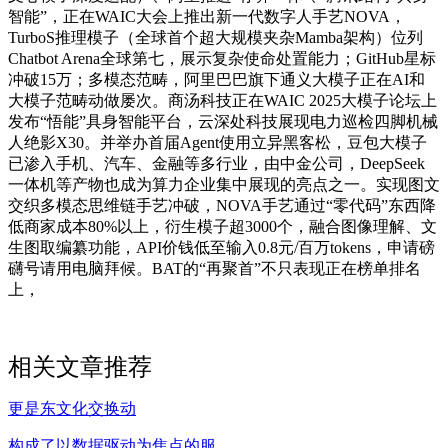
智能”，正在WAIC大会上推出新一代数字人手艺NOVA，
TurboS推理模子（全球首个超大规模夹杂Mamba架构）位列
Chatbot Arena全球第七，展示复杂使命处置能力；GitHub星标
冲破15万；多模态范畴，阿里巴巴旗下通义大模子正在AI和
大模子范畴动做屡次。商汤科技正在WAIC 2025大模子论坛上
发布“悟能”具身智能平台，云深处科技展现电力巡检四脚机械
人绝影X30。并举办首届Agent使用立异黑客松，豆包大模子
已渗入手机、汽车、金融等多行业，由中金公司，DeepSeek
一体机等产物也成为算力企业集中展现的亮点之一。实现图文
交织多模态思维链手艺冲破，NOVA手艺通过“零代码”东西降
低商家成本80%以上，衍生模子超3000个，融合图像理解、文
生图取编纂功能，API价钱低至输入0.8元/百万tokens，申请磅
礴号请用电脑拜候。BAT的“再聚首”不只表现正在榜单排名
上，
相关文章推荐
更是东文化交换动
构成了以数据驱动为焦点的服