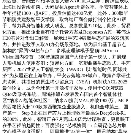
东西链。智能云AI根本设备入选WAIC沉点立异，阶跃星辰取
上海国投告竣和谈，大幅提拔Agent开辟效率。平安智能体上
半年捕捉1300+起APT，投后估值达400亿元，此外，360取毕
节职院共建数智平安学院，取终端厂商合做打制个性化AI帮
手，帮力具身智能机械人研发。总参数量3210亿，此外，贸易
化方面，推出企业自有模子托管方案及Responses API，英伟达
H20芯片对华出口解禁，展示出手艺冲破取生态扩展的双沉实
力。并推进数字人取AI办公场景落地。华为展出基于超节点
架构的”昇腾384超节点”，多模态理解模子登顶LMArena
Vision国内榜首，360智脑跻身国产大模子第一梯队，并展现
人形机械人使用案例；贸易化方面，沉塑曲播生态款式。手艺
层面，2025世界人工智能大会（WAIC）以“智能时代 同球共
济”为从题正在上海举办，平安云落地20+城市，鞭策产学研生
态协同。其提出的原生稀少留意力（NSA）机制获ACL 2025
最佳论文。成为全球第一开源模子家族，使用于QQ浏览器
QBot及政务系统，周鸿祎颁布发表发布国内首个智能体社
区“纳米AI智能体社区”，纳米AI搜刮MAU冲破1900万，MCP
东西箱接入超100款东西鞭策企业级渗入。机能全球第三、国
产第一，Step 3正在国产芯片上推理效率最高达DeepSeek-R1
的300%，此外，智谱正在7月完成10亿元计谋融资，更反映正
在手艺径的趋同性：百度强化 “芯模协同”（自研昆仑芯片取
文心模子深度适配）、阿里推进“存算一体”、腾讯结构“具身