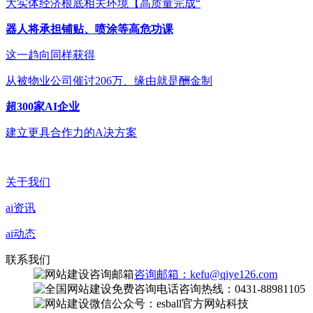
大实体经济根底相关环境【高质量完成“
器人将承担铺贴、喷涂等高危功课
这一趋向同样获得
从被物业公司催讨206万、缘由就是酬金制
超300家AI企业
建立更具合作力的A决方案
关于我们
ai资讯
ai动态
联系我们
咨询邮箱：kefu@qiye126.com
咨询热线：0431-88981105
微信公众号：esball官方网站科技