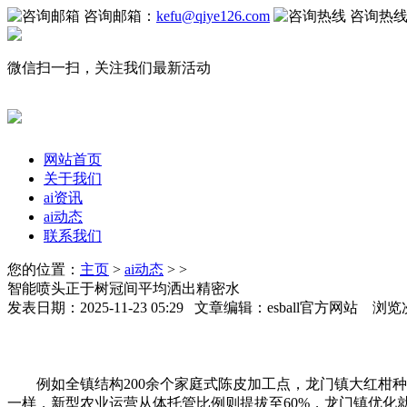
咨询邮箱：
kefu@qiye126.com
咨询热
微信扫一扫，关注我们最新活动
网站首页
关于我们
ai资讯
ai动态
联系我们
您的位置：
主页
>
ai动态
> >
智能喷头正于树冠间平均洒出精密水
发表日期：2025-11-23 05:29 文章编辑：esball官方网站 浏览
例如全镇结构200余个家庭式陈皮加工点，龙门镇大红柑种植
一样，新型农业运营从体托管比例则提拔至60%，龙门镇优化