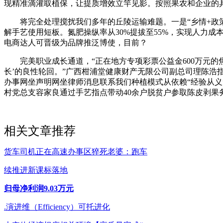
现精准滴灌取植保，让提质增效立竿见影。按照果农和企业的具
将完全处理搅扰我们多年的丘陵运输难题。一是“乡情+政策
解手艺使用短板。氮肥操纵率从30%提拔至55%，实现人力成
电商达人可晋级为品牌推泛博使，目前？
完美职业成长通道，“正在地方专项彩票公益金600万元的焦
长’的良性轮回。”广西柑浦堂健康财产无限公司副总司理陈浩
办事网坐声明网坐律师消息联系我们种植模式从依赖“经验从义
村党总支容家良通过手艺指点带动40余户脱贫户参取陈皮剥果
相关文章推荐
货车司机正在高速办事区猝死老婆：跑车
续推进新课标落地
归母净利润9.03万元
.演进维（Efficiency）可托进化