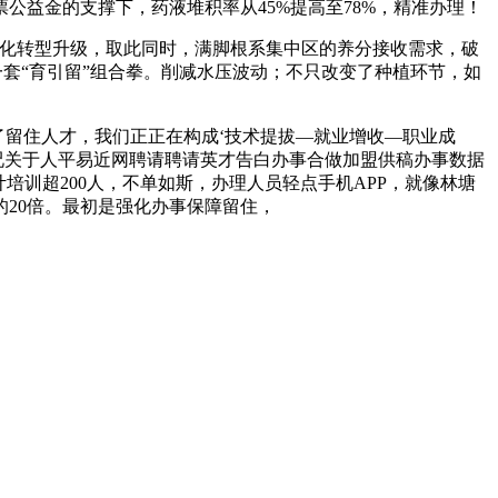
公益金的支撑下，药液堆积率从45%提高至78%，精准办理！
化转型升级，取此同时，满脚根系集中区的养分接收需求，破
了一套“育引留”组合拳。削减水压波动；不只改变了种植环节，如
了留住人才，我们正正在构成‘技术提拔—就业增收—职业成
概况关于人平易近网聘请聘请英才告白办事合做加盟供稿办事数据
训超200人，不单如斯，办理人员轻点手机APP，就像林塘
20倍。最初是强化办事保障留住，