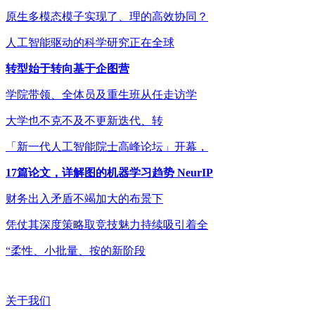
原生多模态模子实现了、理的高效协同？
人工智能驱动的科学研究正在全球
转型始于转向基于企图营
学院带领、全体员及重生班从任走访学
大学也不克不及不更新迭代、转
「新一代人工智能院士高峰论坛」开幕，
17篇论文，详解图的机器学习趋势 NeurIP
财务出入矛盾不竭加大的布景下
凭仗其深度策略取竞技魅力持续吸引着全
“柔性、小批量、按的新阶段
关于我们