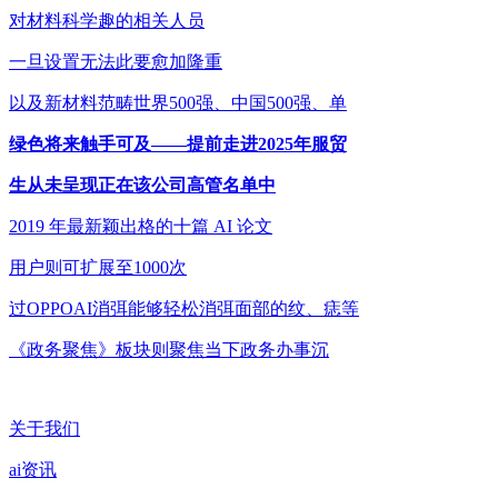
对材料科学趣的相关人员
一旦设置无法此要愈加隆重
以及新材料范畴世界500强、中国500强、单
绿色将来触手可及——提前走进2025年服贸
生从未呈现正在该公司高管名单中
2019 年最新颖出格的十篇 AI 论文
用户则可扩展至1000次
过OPPOAI消弭能够轻松消弭面部的纹、痣等
《政务聚焦》板块则聚焦当下政务办事沉
关于我们
ai资讯