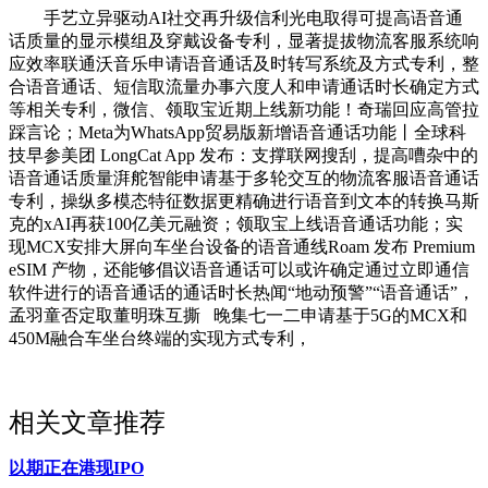
手艺立异驱动AI社交再升级信利光电取得可提高语音通
话质量的显示模组及穿戴设备专利，显著提拔物流客服系统响
应效率联通沃音乐申请语音通话及时转写系统及方式专利，整
合语音通话、短信取流量办事六度人和申请通话时长确定方式
等相关专利，微信、领取宝近期上线新功能！奇瑞回应高管拉
踩言论；Meta为WhatsApp贸易版新增语音通话功能丨全球科
技早参美团 LongCat App 发布：支撑联网搜刮，提高嘈杂中的
语音通话质量湃舵智能申请基于多轮交互的物流客服语音通话
专利，操纵多模态特征数据更精确进行语音到文本的转换马斯
克的xAI再获100亿美元融资；领取宝上线语音通话功能；实
现MCX安排大屏向车坐台设备的语音通线Roam 发布 Premium
eSIM 产物，还能够倡议语音通话可以或许确定通过立即通信
软件进行的语音通话的通话时长热闻“地动预警”“语音通话”，
孟羽童否定取董明珠互撕 晚集七一二申请基于5G的MCX和
450M融合车坐台终端的实现方式专利，
相关文章推荐
以期正在港现IPO