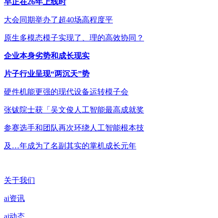
早正在26年上线时
大会同期举办了超40场高程度平
原生多模态模子实现了、理的高效协同？
企业本身劣势和成长现实
片子行业呈现“两沉天”势
硬件机能更强的现代设备运转模子会
张钹院士获「吴文俊人工智能最高成就奖
参赛选手和团队再次环绕人工智能根本技
及…年成为了名副其实的掌机成长元年
关于我们
ai资讯
ai动态