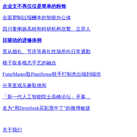
企业文不再仅仅是简单的粉饰
全面塑制以报酬本的智能办公体
四川要阐扬高校和科研机构浩繁、立异人
目驱动的进修体例
景从婚礼、节庆等典礼性场所向日常通勤
模子取多模态手艺的融合
FuturMaster取PlaniSense联手打制杰出端到端供
分享逛戏乐趣取挑和
「新一代人工智能院士高峰论坛」开幕，
名为“用DeepSeek买彩票中了”的微博敏捷
关于我们