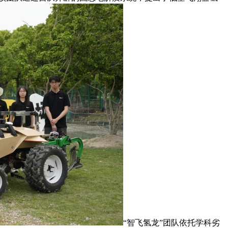
“智飞氢龙”团队依托学科劣