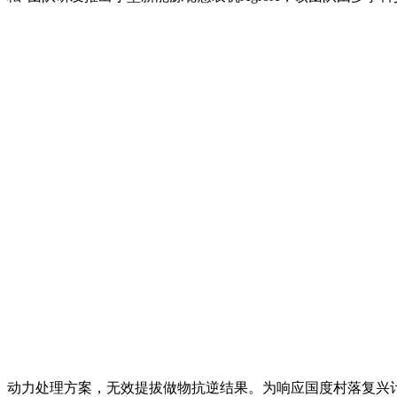
动力处理方案，无效提拔做物抗逆结果。为响应国度村落复兴