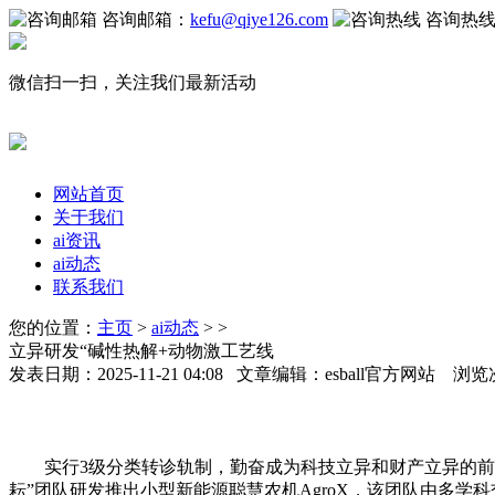
咨询邮箱：
kefu@qiye126.com
咨询热
微信扫一扫，关注我们最新活动
网站首页
关于我们
ai资讯
ai动态
联系我们
您的位置：
主页
>
ai动态
> >
立异研发“碱性热解+动物激工艺线
发表日期：2025-11-21 04:08 文章编辑：esball官方网站 浏览
实行3级分类转诊轨制，勤奋成为科技立异和财产立异的前锋力
耘”团队研发推出小型新能源聪慧农机AgroX，该团队由多