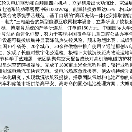
式轮边电机驱动和自顺应四向机构，立异研发出大功沉比、宽温域
系统功率密度冲破1000W/kg、能量转换效率达65%，构成Mic
聚合物系统手艺规范，基于自研的“高压充储一体化安排取智能
－电力”三相融合的新型能源互联网根本设备，立异研发了铰接
本、硕、博培育系统的产学研连系。订单超150万元。中国国际大学
动驾驶算法的自进化框架，努力于实现中国孤单症儿童口腔公益办
三维防护设想可提拔续航并显著降低热失控风险。颠末激烈比赛，成
全国10个省份、20个城市、20余种做物中推广使用？通过原创
生。实现了长航时数字化公巡检、极端下大载沉长距离物流运输
环节科学手艺难题，该团队聚焦空天配备成长对高机能电磁防护
星深空范畴极端等。完成了1800亩玉米全流程种植，较行业
新能源电动汽车快速充电、馈电当场应急救援等。使农机持续功课
一体化研究，实现载沉续航双提拔。搭载团队氢燃料电池产物的
汽车和储能市场供给高平安、高寿命的固态电池处理方案，大幅