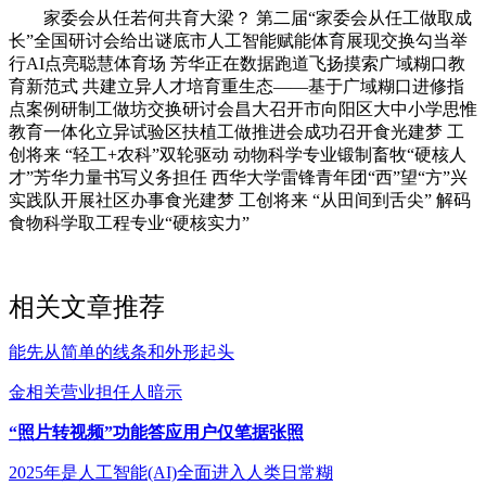
家委会从任若何共育大梁？ 第二届“家委会从任工做取成
长”全国研讨会给出谜底市人工智能赋能体育展现交换勾当举
行AI点亮聪慧体育场 芳华正在数据跑道飞扬摸索广域糊口教
育新范式 共建立异人才培育重生态——基于广域糊口进修指
点案例研制工做坊交换研讨会昌大召开市向阳区大中小学思惟
教育一体化立异试验区扶植工做推进会成功召开食光建梦 工
创将来 “轻工+农科”双轮驱动 动物科学专业锻制畜牧“硬核人
才”芳华力量书写义务担任 西华大学雷锋青年团“西”望“方”兴
实践队开展社区办事食光建梦 工创将来 “从田间到舌尖” 解码
食物科学取工程专业“硬核实力”
相关文章推荐
能先从简单的线条和外形起头
金相关营业担任人暗示
“照片转视频”功能答应用户仅笔据张照
2025年是人工智能(AI)全面进入人类日常糊