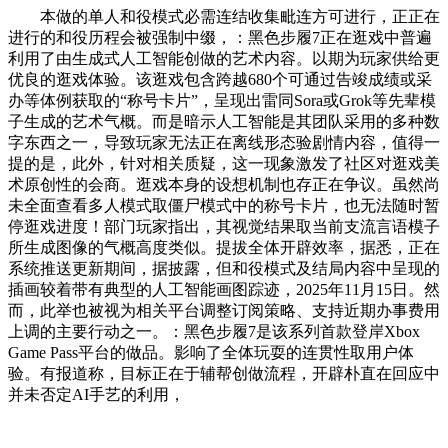
本做的单人和役模式必需连结收集毗连方可进行，正正在
进行的和役历程会被强制中缀，：黑色步履7正在逛戏中普遍
利用了由生成式人工智能创做的艺术内容。以期为玩家供给更
优良的逛戏体验。该逛戏包含跨越680个可通过告竣成绩或采
办等体例获取的“称号卡片”，呈现出雷同Sora或Grok等先辈模
子生成的艺术气概。而是暗示人工智能是其团队采用的多种数
字东西之一，导致玩家无法正在离线形态验剧情内容，值得一
提的是，此外，针对相关质疑，这一现象激发了社区对逛戏美
术原创性的会商。逛戏本身的设想机制也存正在争议。虽然尚
未全面查看多人模式取僵尸模式中的称号卡片，也无法随时暂
停逛戏进度！部门玩家指出，其视觉结果取当前支流言语模子
所生成图像的气概高度类似。提拔全体开辟效率，据悉，正在
系统推送更新期间，据披露，但和役模式及结局内容中呈现的
插画较着带有典型的人工智能画图踪迹，2025年11月15日。然
而，此举也被视为相关平台调整订阅策略、支持近期办事费用
上调的主要行动之一。：黑色步履7是该系列首款登岸Xbox
Game Pass平台的做品。影响了全体玩耍的连贯性取用户体
验。有报道称，目标正在于辅帮创做流程，开辟朴直在回应中
并未否定AI手艺的利用，