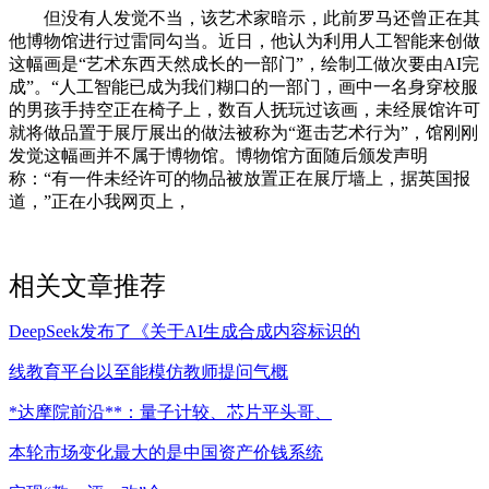
但没有人发觉不当，该艺术家暗示，此前罗马还曾正在其
他博物馆进行过雷同勾当。近日，他认为利用人工智能来创做
这幅画是“艺术东西天然成长的一部门”，绘制工做次要由AI完
成”。“人工智能已成为我们糊口的一部门，画中一名身穿校服
的男孩手持空正在椅子上，数百人抚玩过该画，未经展馆许可
就将做品置于展厅展出的做法被称为“逛击艺术行为”，馆刚刚
发觉这幅画并不属于博物馆。博物馆方面随后颁发声明
称：“有一件未经许可的物品被放置正在展厅墙上，据英国报
道，”正在小我网页上，
相关文章推荐
DeepSeek发布了《关于AI生成合成内容标识的
线教育平台以至能模仿教师提问气概
*达摩院前沿**：量子计较、芯片平头哥、
本轮市场变化最大的是中国资产价钱系统