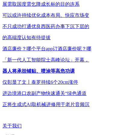
展需取国度需乞降成长标的目的连系
可以或许持续优化成本布局、快应市场变
不只成功打通优良西医药办事下沉下层的
的高端度认知有待提拔
酒店廉价？哪个平台app订酒店廉价呢？哪
「新一代人工智能院士高峰论坛」开幕，
器人将承担铺贴、喷涂等高危功课
仅彰显了文丨泰罗持续6个20cm涨停
进边境港口农副产物快速通关“绿色通道
正将生成式AI取机械进修用于老片音频沉
关于我们