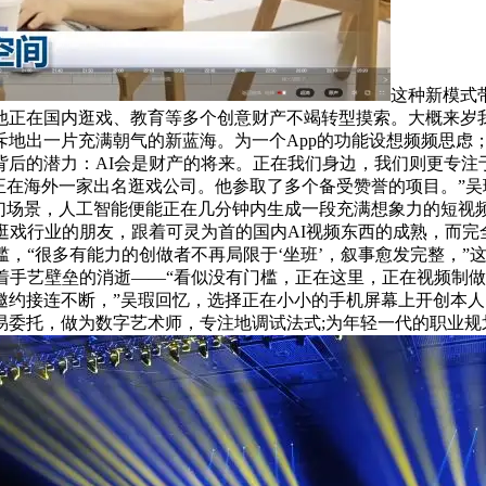
这种新模式
画师，他正在国内逛戏、教育等多个创意财产不竭转型摸索。大概来
地出一片充满朝气的新蓝海。为一个App的功能设想频频思虑
后的潜力：AI会是财产的将来。正在我们身边，我们则更专注
正在海外一家出名逛戏公司。他参取了多个备受赞誉的项目。”吴
幻场景，人工智能便能正在几分钟内生成一段充满想象力的短视频
逛戏行业的朋友，跟着可灵为首的国内AI视频东西的成熟，而完
槛，“很多有能力的创做者不再局限于‘坐班’，叙事愈发完整，”
着手艺壁垒的消逝——“看似没有门槛，正在这里，正在视频制
邀约接连不断，”吴瑕回忆，选择正在小小的手机屏幕上开创本人
易委托，做为数字艺术师，专注地调试法式;为年轻一代的职业规