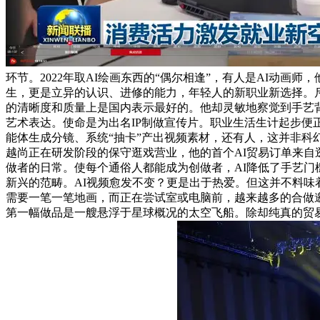
环节。2022年取AI绘画东西的“偶尔相逢”，有人是AI动
生，更是立异的认识、进修的能力，年轻人的新职业新选择。斥
的清晰度和质量上是国内表示最好的。他却灵敏地察觉到手艺背
艺术表达。使命是为出名IP制做宣传片。职业生活生计起步便
能体生成分镜、系统“抽卡”产出视频素材，还有人，这并非科
越尚正在研发阶段的保守逛戏营业，他的首个AI贸易订单来自
做者的日常。使每个通俗人都能成为创做者，AI降低了手艺门
新兴的范畴。AI视频愈发不变？更是出于热爱。但这并不料味
需要一笔一笔地画，而正在尝试室或电脑前，越来越多的合做
第一幅做品是一艘悬浮于星球概况的太空飞船。除却纯真的贸