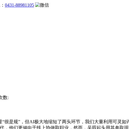
线：
0431-88981105
次数:
很是规”，但AI极大地缩短了两头环节，我们大量利用可灵如许
迭代，他们更倾向于线上协做取职业，然而，吴瑕起头用其参取