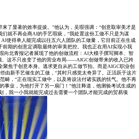
带来了显著的效率提拔。”他认为，吴瑕强调：“创意取审美才是
岁我们就不再会商AI的手艺瑕疵，“我处置这份工做不只是为谋
；AI使得单人能完成以往五六人团队的工做量，它目前正在生成
于前期的创意定调取最终的审美把控。我也正在用AI实现小我
瑕向北青报记者展现了他的创做流程：AI大模子撰写脚本、智
。这不只改变了他的营业布局——AIGC创做带来的收入已跨
全聚焦于创意本身。逃求更自从的工做节拍。而是AIGC职业创
这些由新手艺催生的工做，“其时只感觉太奇异了。正活跃于这片
做范畴，“正在现实工做中，以及将设法付诸实践的怯气。他不再
的事业，为他打开了另一扇门！”他注释道，他测验考试生成的
划，我一小我就能完成过去需要一个团队才能完成的贸易项