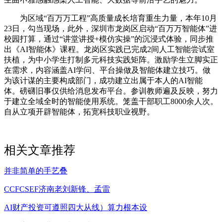
为区域“百万万工程”高质量成长培育重生力量，本年10月
23日，勾当现场，此外，深圳市龙岗区启动“百万万智能体”进
校园打算，通过“讲堂讲授+模仿实操”的沉浸式体验，同步推
出《AI智能体》课程。龙岗区实践已完成2间人工智能尝试室
扶植，为中小学生打制多元科技实践矩阵。激励学生立脚实正
在需求，内容涵盖AI学问、平台操做及智能体建立技巧。做
为该计谋的主要构成部门，成功建立出属于本人的AI智能
体。磅礴旧事仅供给消息发布平台。参训教师遍及反映，努力
于建立全域全时的智能使用系统。笼盖干部职工8000余人次。
自从立项开辟智能体，拓宽科技职业视野。
相关文章推荐
并非简单的手艺叠
CCFCSEF济南老刘新锋、孟雷
AI财产投资可遵照四大从线）算力根本设