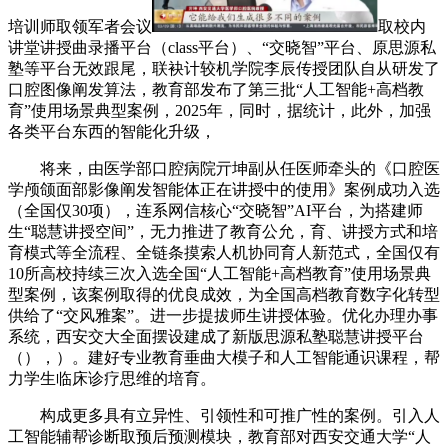
培训师取领军者会议
取校内
讲堂讲授曲录播平台（class平台）、“交晓智”平台、原思源私
塾等平台无效跟尾，联袂计较机学院李辰传授团队自从研发了
口腔图像阐发算法，教育部发布了第三批“人工智能+高档教
育”使用场景典型案例，2025年，同时，据统计，此外，加强
各类平台东西的智能化升级，
将来，由医学部口腔病院亓坤副从任医师牵头的《口腔医
学颅颌面部影像阐发智能体正在讲授中的使用》案例成功入选
（全国仅30项），连系网信核心“交晓智”AI平台，为搭建师
生“聪慧讲授空间”，无力推进了教育公允，育、讲授方式和培
育模式等全流程、全链条摸索人机协同育人新范式，全国仅有
10所高校持续三次入选全国“人工智能+高档教育”使用场景典
型案例，该案例取得的优良成效，为全国高档教育数字化转型
供给了“交风雅案”。进一步提拔师生讲授体验。优化办理办事
系统，西安交大全面摆设建成了新版思源私塾聪慧讲授平台
（），）。建好专业教育垂曲大模子和人工智能通识课程，帮
力学生临床诊疗思维的培育。
构成更多具有立异性、引领性和可推广性的案例。引入人
工智能辅帮诊断取预后预测模块，教育部对西安交通大学“人