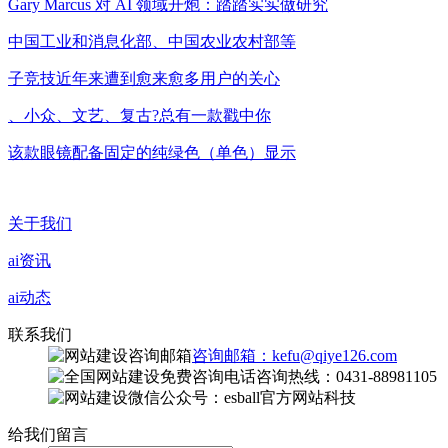
Gary Marcus 对 AI 领域开炮：踏踏实实做研究
中国工业和消息化部、中国农业农村部等
子竞技近年来遭到愈来愈多用户的关心
、小众、文艺、复古?总有一款戳中你
该款眼镜配备固定的纯绿色（单色）显示
关于我们
ai资讯
ai动态
联系我们
咨询邮箱：kefu@qiye126.com
咨询热线：0431-88981105
微信公众号：esball官方网站科技
给我们留言