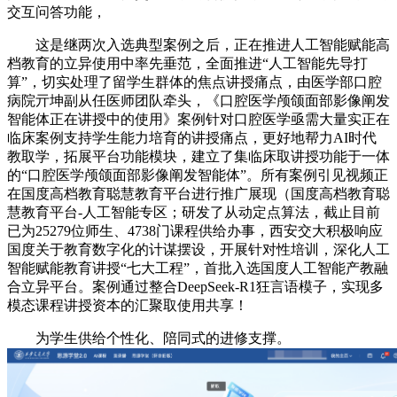
交互问答功能，
这是继两次入选典型案例之后，正在推进人工智能赋能高
档教育的立异使用中率先垂范，全面推进“人工智能先导打
算”，切实处理了留学生群体的焦点讲授痛点，由医学部口腔
病院亓坤副从任医师团队牵头，《口腔医学颅颌面部影像阐发
智能体正在讲授中的使用》案例针对口腔医学亟需大量实正在
临床案例支持学生能力培育的讲授痛点，更好地帮力AI时代
教取学，拓展平台功能模块，建立了集临床取讲授功能于一体
的“口腔医学颅颌面部影像阐发智能体”。所有案例引见视频正
在国度高档教育聪慧教育平台进行推广展现（国度高档教育聪
慧教育平台-人工智能专区；研发了从动定点算法，截止目前
已为25279位师生、4738门课程供给办事，西安交大积极响应
国度关于教育数字化的计谋摆设，开展针对性培训，深化人工
智能赋能教育讲授“七大工程”，首批入选国度人工智能产教融
合立异平台。案例通过整合DeepSeek-R1狂言语模子，实现多
模态课程讲授资本的汇聚取使用共享！
为学生供给个性化、陪同式的进修支撑。