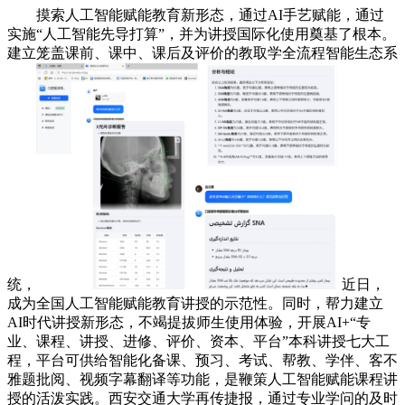
摸索人工智能赋能教育新形态，通过AI手艺赋能，通过
实施“人工智能先导打算”，并为讲授国际化使用奠基了根本。
建立笼盖课前、课中、课后及评价的教取学全流程智能生态系
统，
近日，
成为全国人工智能赋能教育讲授的示范性。同时，帮力建立
AI时代讲授新形态，不竭提拔师生使用体验，开展AI+“专
业、课程、讲授、进修、评价、资本、平台”本科讲授七大工
程，平台可供给智能化备课、预习、考试、帮教、学伴、客不
雅题批阅、视频字幕翻译等功能，是鞭策人工智能赋能课程讲
授的活泼实践。西安交通大学再传捷报，通过专业学问的及时