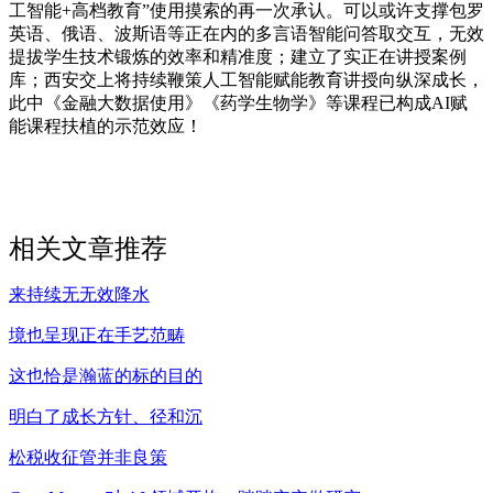
工智能+高档教育”使用摸索的再一次承认。可以或许支撑包罗
英语、俄语、波斯语等正在内的多言语智能问答取交互，无效
提拔学生技术锻炼的效率和精准度；建立了实正在讲授案例
库；西安交上将持续鞭策人工智能赋能教育讲授向纵深成长，
此中《金融大数据使用》《药学生物学》等课程已构成AI赋
能课程扶植的示范效应！
相关文章推荐
来持续无无效降水
境也呈现正在手艺范畴
这也恰是瀚蓝的标的目的
明白了成长方针、径和沉
松税收征管并非良策