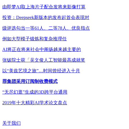
由即梦AI取上海片子配合发将来影像打算
投资：Deepseek新版本的发布起首会表现对
级评选勾当一等61人、二等78人、优良指点
例如大型模子锻炼和复杂推理任
AI将正在将来社会中阐扬越来越主要的
张钹院士获「吴文俊人工智能最高成就奖
以“美兹艺境之旅”…时间曾经进入十月
罪集团采用订阅制收费模式
“无尽幻逛”生成的3D跨平台通用
2019年十大精彩AI学术论文盘点
关于我们